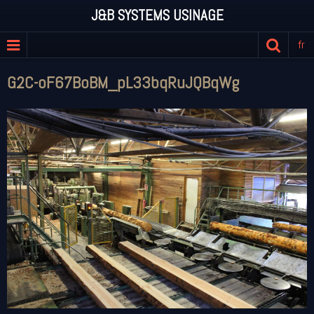
J&B SYSTEMS USINAGE
fr
G2C-oF67BoBM_pL33bqRuJQBqWg